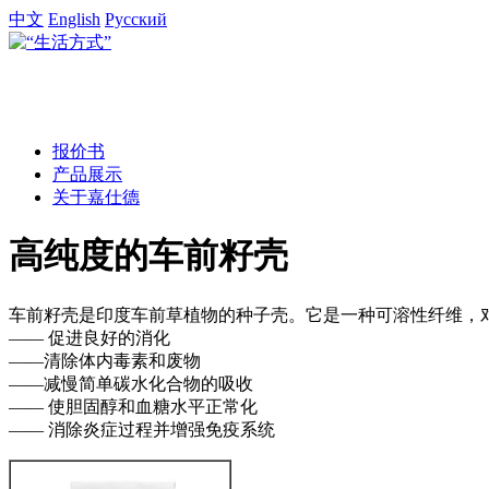
中文
English
Русский
报价书
产品展示
关于嘉仕德
高纯度的车前籽壳
车前籽壳是印度车前草植物的种子壳。它是一种可溶性纤维，
—— 促进良好的消化
——清除体内毒素和废物
——减慢简单碳水化合物的吸收
—— 使胆固醇和血糖水平正常化
—— 消除炎症过程并增强免疫系统