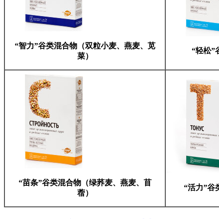
“智力”谷类混合物（双粒小麦、燕麦、苋
“轻松
菜）
“苗条”谷类混合物（绿荞麦、燕麦、苜
“活力”
蓿）